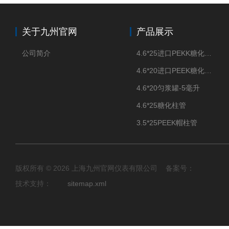
关于九州官网
产品展示
公司简介
4.6*25进口PEKK糖化柱管
4.6*20进口PEEK糖化柱管
4.6*20匀浆罐-5毫升
4.6*25糖化柱管
3.5*25PEEK帽柱管
版权所有 © 2026 上海九州官网仪表有限公司 备案号：
技术支持：
sitemap.xml