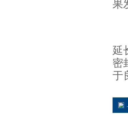
果
综
延
密
于