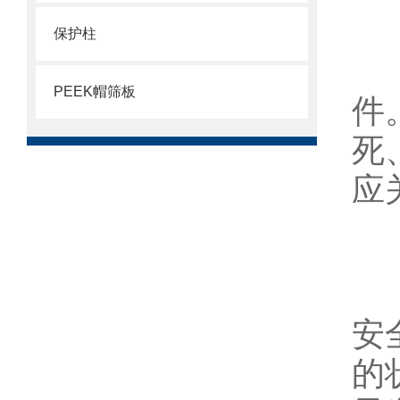
保护柱
4
PEEK帽筛板
件
死
应
5
安
的