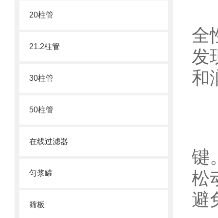
2
20柱管
全
21.2柱管
发
和
30柱管
50柱管
3
在线过滤器
键
松
匀浆罐
避
筛板