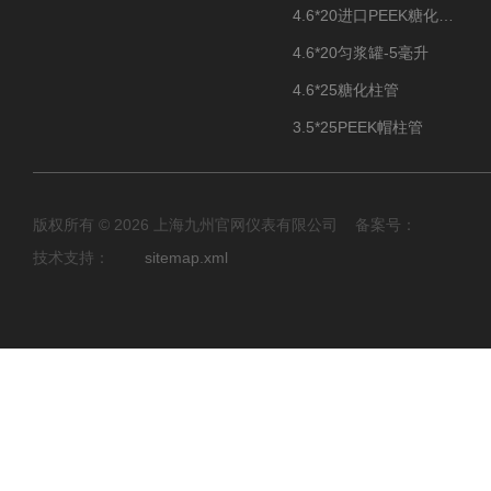
4.6*20进口PEEK糖化柱管
4.6*20匀浆罐-5毫升
4.6*25糖化柱管
3.5*25PEEK帽柱管
版权所有 © 2026 上海九州官网仪表有限公司 备案号：
技术支持：
sitemap.xml