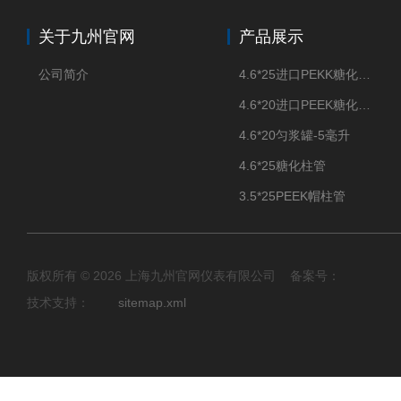
关于九州官网
产品展示
公司简介
4.6*25进口PEKK糖化柱管
4.6*20进口PEEK糖化柱管
4.6*20匀浆罐-5毫升
4.6*25糖化柱管
3.5*25PEEK帽柱管
版权所有 © 2026 上海九州官网仪表有限公司 备案号：
技术支持：
sitemap.xml