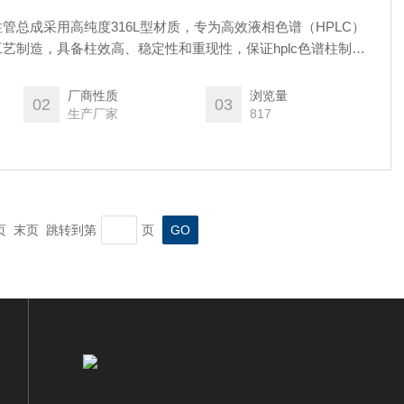
管总成采用高纯度316L型材质，专为高效液相色谱（HPLC）
艺制造，具备柱效高、稳定性和重现性，保证hplc色谱柱制成
 支持定制化服务（如特殊尺寸、材质），详情请联系技术顾问。
厂商性质
浏览量
02
03
生产厂家
817
一页 末页 跳转到第
页