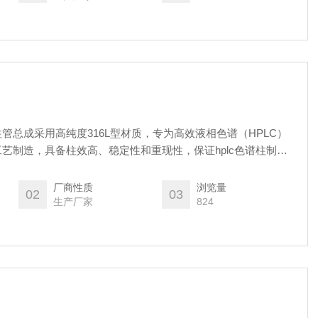
管总成采用高纯度316L型材质，专为高效液相色谱（HPLC）
艺制造，具备柱效高、稳定性和重现性，保证hplc色谱柱制成
 支持定制化服务（如特殊尺寸、材质），详情请联系技术顾问。
厂商性质
浏览量
02
03
生产厂家
824