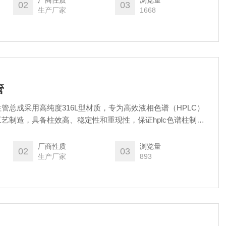
厂商性质
浏览量
02
03
生产厂家
1668
管
管总成采用高纯度316L型材质，专为高效液相色谱（HPLC）
艺制造，具备柱效高、稳定性和重现性，保证hplc色谱柱制成
 支持定制化服务（如特殊尺寸、材质），详情请联系技术顾问。
厂商性质
浏览量
02
03
生产厂家
893