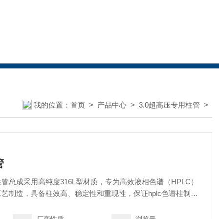
我的位置：
首页
>
产品中心
>
3.0超高压专用柱管
>
管
管总成采用高纯度316L型材质，专为高效液相色谱（HPLC）
艺制造，具备柱效高、稳定性和重现性，保证hplc色谱柱制成
 支持定制化服务（如特殊尺寸、材质），详情请联系技术顾问。