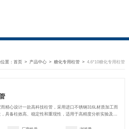
的位置：
首页
>
产品中心
>
糖化专用柱管
>
4.6*10糖化专用柱管
柱管
而精心设计一款高科技柱管，采用进口不锈钢316L材质加工而
造，具备柱效高、稳定性和重现性，适用于高精度分析实验及严
求。 支持定制化服务（如特殊尺寸、材质），详情请联系技术顾问。