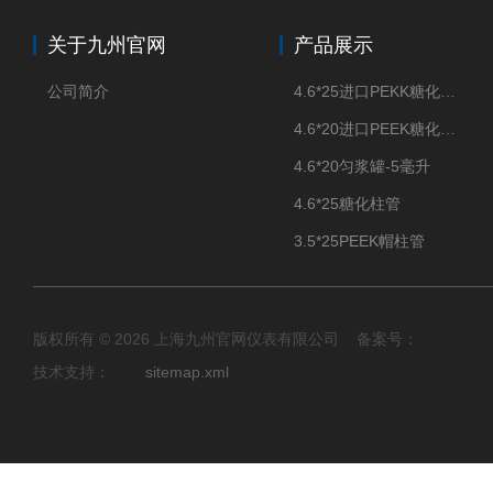
关于九州官网
产品展示
公司简介
4.6*25进口PEKK糖化柱管
4.6*20进口PEEK糖化柱管
4.6*20匀浆罐-5毫升
4.6*25糖化柱管
3.5*25PEEK帽柱管
版权所有 © 2026 上海九州官网仪表有限公司 备案号：
技术支持：
sitemap.xml