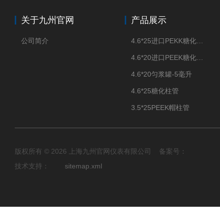
关于九州官网
产品展示
公司简介
4.6*25进口PEKK糖化柱管
4.6*20进口PEEK糖化柱管
4.6*20匀浆罐-5毫升
4.6*25糖化柱管
3.5*25PEEK帽柱管
版权所有 © 2026 上海九州官网仪表有限公司 备案号：
技术支持：
sitemap.xml