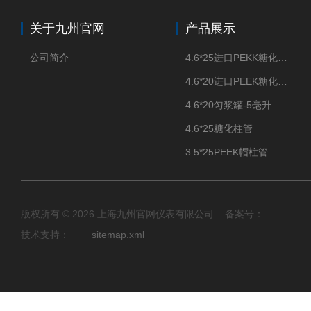
关于九州官网
产品展示
公司简介
4.6*25进口PEKK糖化柱管
4.6*20进口PEEK糖化柱管
4.6*20匀浆罐-5毫升
4.6*25糖化柱管
3.5*25PEEK帽柱管
版权所有 © 2026 上海九州官网仪表有限公司 备案号：
技术支持：
sitemap.xml