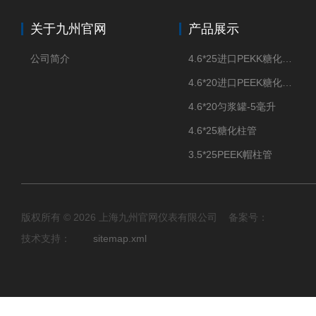
关于九州官网
产品展示
公司简介
4.6*25进口PEKK糖化柱管
4.6*20进口PEEK糖化柱管
4.6*20匀浆罐-5毫升
4.6*25糖化柱管
3.5*25PEEK帽柱管
版权所有 © 2026 上海九州官网仪表有限公司 备案号：
技术支持：
sitemap.xml