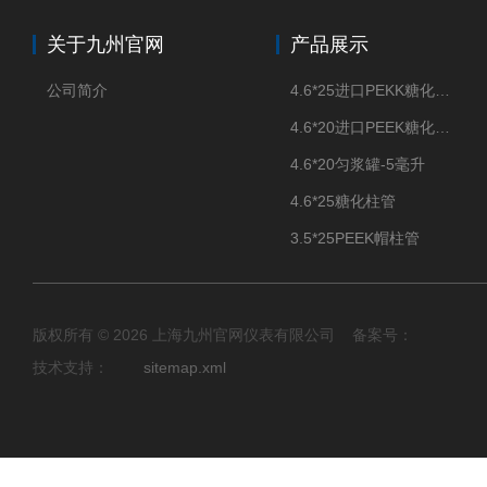
关于九州官网
产品展示
公司简介
4.6*25进口PEKK糖化柱管
4.6*20进口PEEK糖化柱管
4.6*20匀浆罐-5毫升
4.6*25糖化柱管
3.5*25PEEK帽柱管
版权所有 © 2026 上海九州官网仪表有限公司 备案号：
技术支持：
sitemap.xml