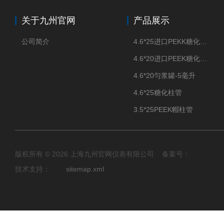
关于九州官网
产品展示
公司简介
4.6*25进口PEKK糖化柱管
4.6*20进口PEEK糖化柱管
4.6*20匀浆罐-5毫升
4.6*25糖化柱管
3.5*25PEEK帽柱管
版权所有 © 2026 上海九州官网仪表有限公司 备案号：
技术支持：
sitemap.xml