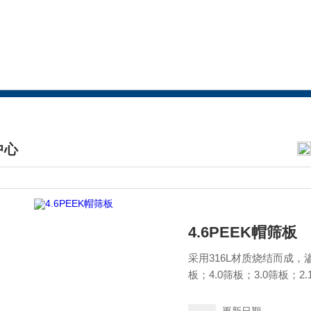
中心
DUCTS CENTER
4.6PEEK帽筛板
采用316L材质烧结而成，渗
板；4.0筛板；3.0筛板
筛板，将色谱柱和色谱系