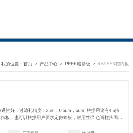
我的位置：
首页
>
产品中心
>
PEEK帽筛板
>
4.6PEEK帽筛板
透性好，过滤孔精度：2um，0.5um，5um; 根据用途有4.6筛
；2.1筛板；也可以根据用户要求定做筛板，耐用性强;色谱柱头固定
统连接，并提供无泄露连接。