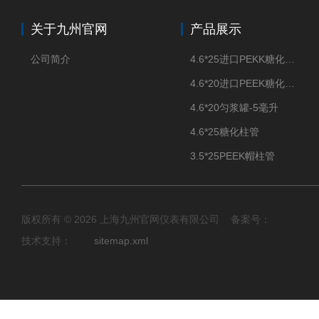
关于九州官网
产品展示
公司简介
4.6*25进口PEKK糖化柱管
4.6*20进口PEEK糖化柱管
4.6*20匀浆罐-5毫升
4.6*25糖化柱管
3.5*25PEEK帽柱管
版权所有 © 2026 上海九州官网仪表有限公司 备案号：
技术支持：
sitemap.xml