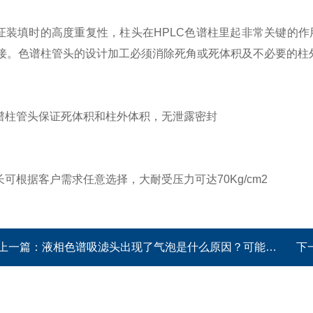
证装填时的高度重复性，柱头在HPLC色谱柱里起非常关键的
接。色谱柱管头的设计加工必须消除死角或死体积及不必要的柱
谱柱管头保证死体积和柱外体积，无泄露密封
长可根据客户需求任意选择，大耐受压力可达70Kg/cm2
上一篇：
液相色谱吸滤头出现了气泡是什么原因？可能是你的流动相没有脱气
下