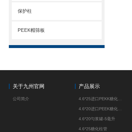
保护柱
PEEK帽筛板
关于九州官网
产品展示
公司简介
4.6*25进口PEKK糖化柱管
4.6*20进口PEEK糖化柱管
4.6*20匀浆罐-5毫升
4.6*25糖化柱管