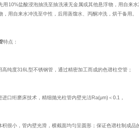
先用10%盐酸浸泡抽洗至抽洗液无金属或其他悬浮物，用自来水
物，用自来水冲洗至中性，后用蒸馏水、丙酮冲洗，烘干备用。
管
特点：
用高纯度316L型不锈钢管，通过精密加工而成的色谱柱空管；
进进口绗磨床技术，精细抛光柱管内壁光洁Ra(μm)＜0.1，
体积很小，管内壁光滑，横截面均匀呈圆形；保证色谱柱制成品的