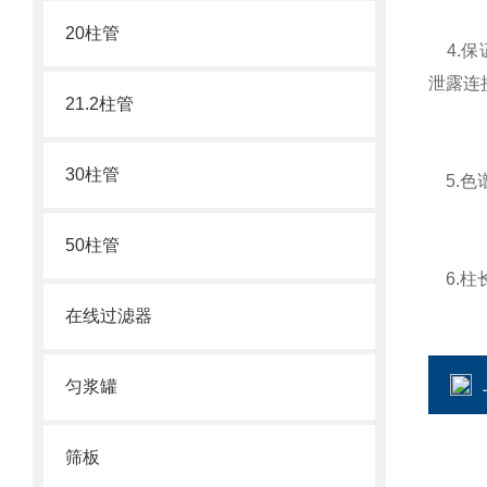
20柱管
4.保
泄露连
21.2柱管
30柱管
5.色
50柱管
6.柱
在线过滤器
匀浆罐
筛板