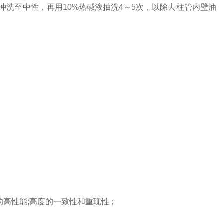
冲洗至中性，再用10%热碱液抽洗4～5次，以除去柱管内壁油
高性能;高度的一致性和重现性；