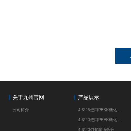
关于九州官网
产品展示
公司简介
4.6*25进口PEKK糖化柱管
4.6*20进口PEEK糖化柱管
4.6*20匀浆罐-5毫升