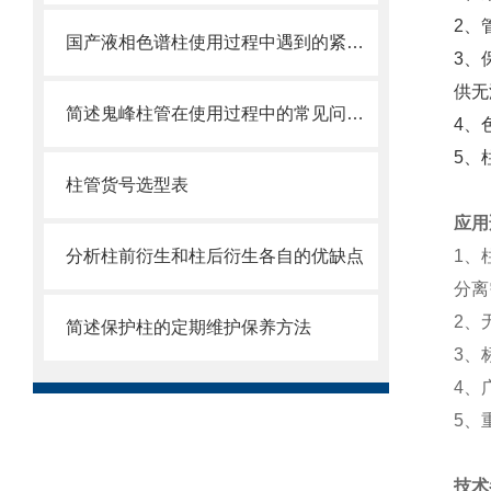
2、
国产液相色谱柱使用过程中遇到的紧急问题
3、
供无
简述鬼峰柱管在使用过程中的常见问题相应解决方法
4、
5、
柱管货号选型表
应用
分析柱前衍生和柱后衍生各自的优缺点
1、
分离
2、
简述保护柱的定期维护保养方法
3、
4、
5、
技术