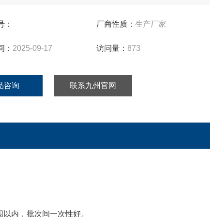
化服务（如特殊尺寸、材质），详情请联系技术顾问。
号：
厂商性质：
生产厂家
间：
2025-09-17
访问量：
873
品咨询
联系九州官网
围以内，批次间一次性好。