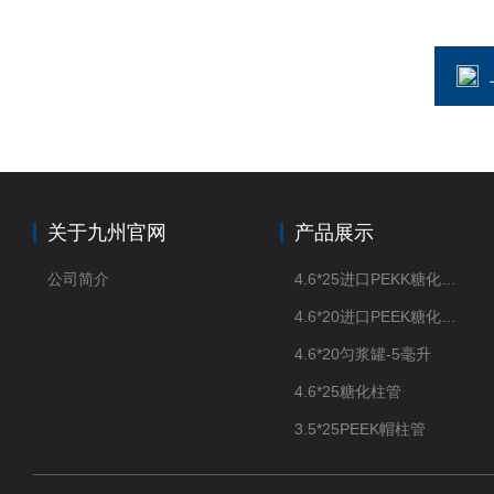
关于九州官网
产品展示
公司简介
4.6*25进口PEKK糖化柱管
4.6*20进口PEEK糖化柱管
4.6*20匀浆罐-5毫升
4.6*25糖化柱管
3.5*25PEEK帽柱管