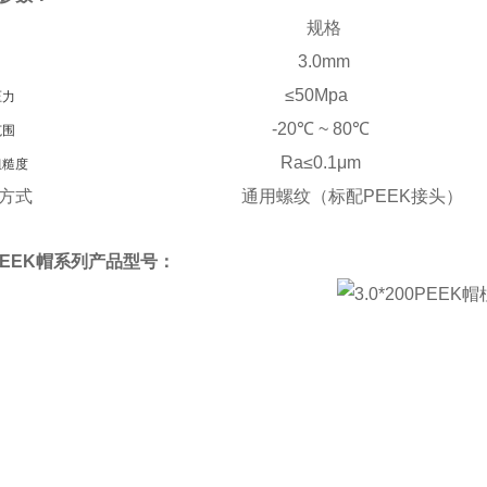
规格
3.0
mm
≤
50Mpa
压力
-20
℃
~ 80
℃
范围
Ra≤0.1μm
粗糙度
方式
通用螺纹（标配PEEK接头）
0PEEK帽系列产品型号：