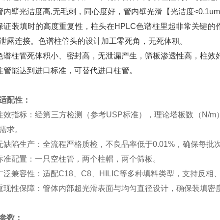
管内壁光洁度高,无毛刺，同心度好，管内壁光滑【光洁度<0.1um
保证装填时的高度重复性，柱头在HPLC色谱柱里起非常关键的
泄露连接。色谱柱管头的设计加工零死角，无死体积。
色谱柱管死体积小、密封高，无泄漏产生，筛板渗透性高，柱效
柱管能达到进口标准，可替代进口柱管。
适配性：
柱效指标：经第三方检测（参考USP标准），理论塔板数（N/m
需求。
无缺陷生产：全流程严格质检，不良品率低于0.01%，确保每批
标准配置：一只空柱管，两个柱帽，两个筛板。
广泛兼容性：适配C18、C8、HILIC等多种填料类型，支持反
重现性保障：管体内部超光滑表面与均匀直径设计，确保装填密
参数：